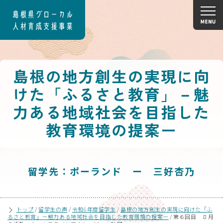
島根の地方創生の実現に向
けた「ふるさと教育」－魅
力ある地域社会を目指した
教育環境の提案ー
留学先：ポーランド ー 三好杏乃
トップ
/
留学生の声
/
令和6年度留学生
/
島根の地方創生の実現に向けた「ふ
るさと教育」－魅力ある地域社会を目指した教育環境の提案ー
/
第６回目 ８月