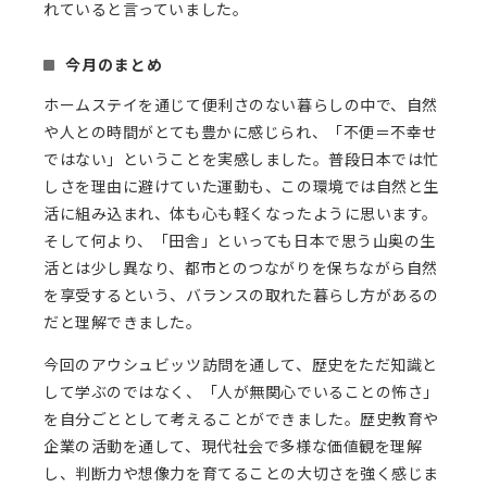
れていると言っていました。
今月のまとめ
ホームステイを通じて便利さのない暮らしの中で、自然
や人との時間がとても豊かに感じられ、「不便＝不幸せ
ではない」ということを実感しました。普段日本では忙
しさを理由に避けていた運動も、この環境では自然と生
活に組み込まれ、体も心も軽くなったように思います。
そして何より、「田舎」といっても日本で思う山奥の生
活とは少し異なり、都市とのつながりを保ちながら自然
を享受するという、バランスの取れた暮らし方があるの
だと理解できました。
今回のアウシュビッツ訪問を通して、歴史をただ知識と
して学ぶのではなく、「人が無関心でいることの怖さ」
を自分ごととして考えることができました。歴史教育や
企業の活動を通して、現代社会で多様な価値観を理解
し、判断力や想像力を育てることの大切さを強く感じま