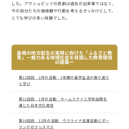
した。アウシュビッツの悲劇は過去の出来事ではなく、
今の自分たちの価値観や行動を考えるきっかけとして、
とても学びの多い体験でした。
島根の地方創生の実現に向けた「ふるさと教
育」－魅力ある地域社会を目指した教育環境
の提案ー
第12回目 2月の活動 1年間の留学生活の振り返り
と学び
第11回目 1月の活動 ホームステイと学校訪問を
通じた日本文化発信
第10回目 12月の活動 ウクライナ支援活動とポー
ランドのクリスマス