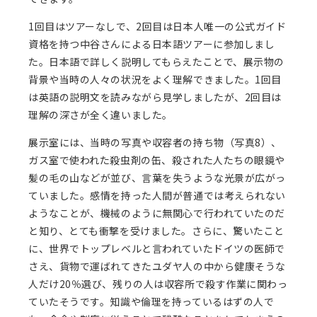
1回目はツアーなしで、2回目は日本人唯一の公式ガイド
資格を持つ中谷さんによる日本語ツアーに参加しまし
た。日本語で詳しく説明してもらえたことで、展示物の
背景や当時の人々の状況をよく理解できました。1回目
は英語の説明文を読みながら見学しましたが、2回目は
理解の深さが全く違いました。
展示室には、当時の写真や収容者の持ち物（写真8）、
ガス室で使われた殺虫剤の缶、殺された人たちの眼鏡や
髪の毛の山などが並び、言葉を失うような光景が広がっ
ていました。感情を持った人間が普通では考えられない
ようなことが、機械のように無関心で行われていたのだ
と知り、とても衝撃を受けました。さらに、驚いたこと
に、世界でトップレベルと言われていたドイツの医師で
さえ、貨物で運ばれてきたユダヤ人の中から健康そうな
人だけ20％選び、残りの人は収容所で殺す作業に関わっ
ていたそうです。知識や倫理を持っているはずの人で