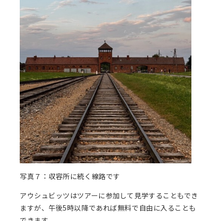
写真７：収容所に続く線路です
アウシュ
ビッ
ツはツアーに参加し
て見学することもでき
ますが、午後5時以降であ
れば無料で自由に入ることも
できます。