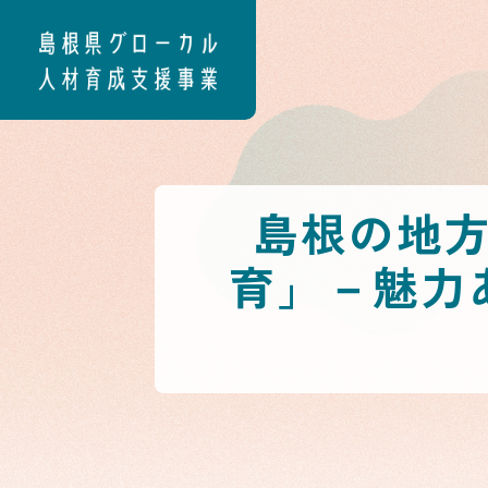
島根の地
育」－魅力