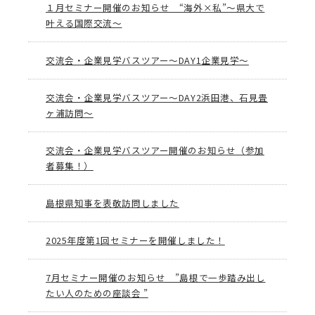
１月セミナー開催のお知らせ “海外×私”～県大で
叶える国際交流～
交流会・企業見学バスツアー～DAY1企業見学～
交流会・企業見学バスツアー～DAY2浜田港、石見畳
ヶ浦訪問～
交流会・企業見学バスツアー開催のお知らせ（参加
者募集！）
島根県知事を表敬訪問しました
2025年度第1回セミナーを開催しました！
7月セミナー開催のお知らせ ”島根で一歩踏み出し
たい人のための座談会 ”