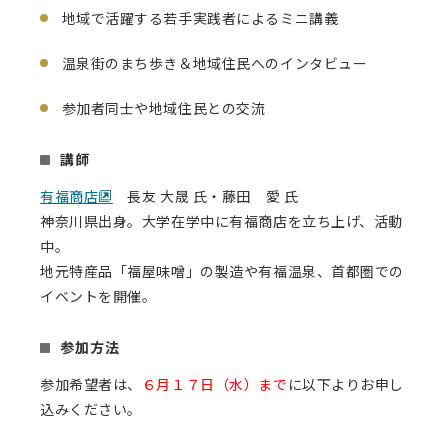
地域で活躍する若手実践者によるミニ講義
温泉街のまち歩き＆地域住民へのインタビュー
参加者同士や地域住民との交流
講師
有福商店
長友 大晟 氏・藤田 愛 氏
神奈川県出身。大学在学中に有福商店を立ち上げ、活動
中。
地元特産品「福屋味噌」の製造や有福温泉、首都圏での
イベントを開催。
参加方法
参加希望者は、
６月１７日（水）まで
に以下よりお申し
込みください。